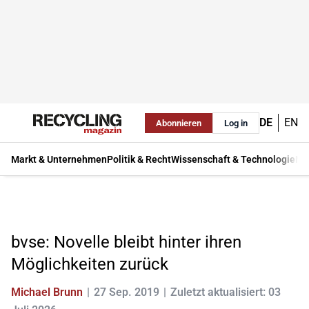
DE
EN
Abonnieren
Log in
Markt & Unternehmen
Politik & Recht
Wissenschaft & Technologie
Ma
bvse: Novelle bleibt hinter ihren
Möglichkeiten zurück
Michael Brunn
27 Sep. 2019
Zuletzt aktualisiert: 03