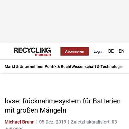
DE
EN
Abonnieren
Log in
Markt & Unternehmen
Politik & Recht
Wissenschaft & Technologie
Ma
bvse: Rücknahmesystem für Batterien
mit großen Mängeln
Michael Brunn
05 Dez. 2019
Zuletzt aktualisiert: 03