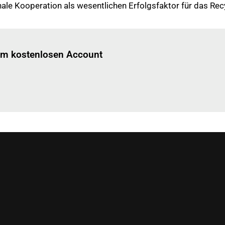
le Kooperation als wesentlichen Erfolgsfaktor für das Recy
Einloggen
um diesen Artikel zu lesen.
nem kostenlosen Account