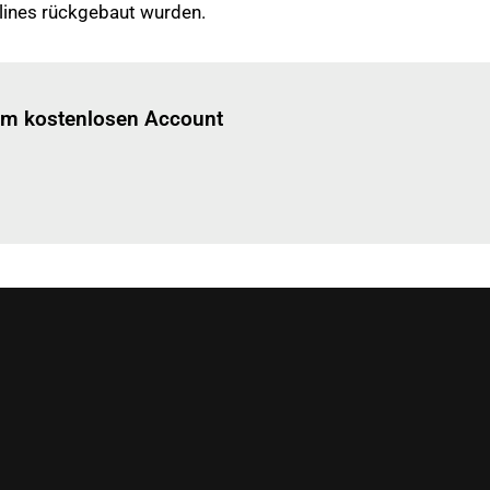
rlines rückgebaut wurden.
Einloggen
um diesen Artikel zu lesen.
nem kostenlosen Account