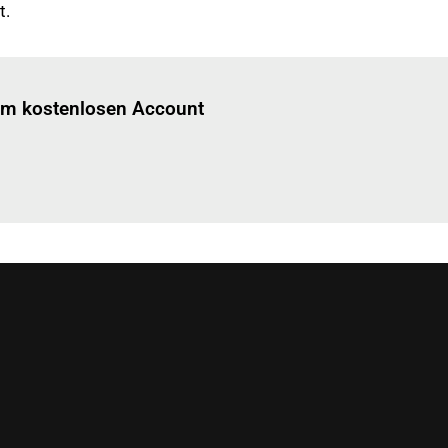
t.
Einloggen
um diesen Artikel zu lesen.
nem kostenlosen Account