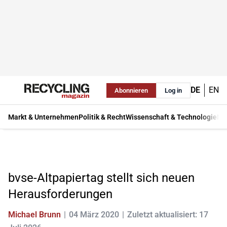
DE
EN
Abonnieren
Log in
Markt & Unternehmen
Politik & Recht
Wissenschaft & Technologie
Ma
bvse-Altpapiertag stellt sich neuen
Herausforderungen
Michael Brunn
04 März 2020
Zuletzt aktualisiert: 17