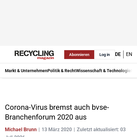
DE
EN
Abonnieren
Log in
Markt & Unternehmen
Politik & Recht
Wissenschaft & Technologie
Ma
Corona-Virus bremst auch bvse-
Branchenforum 2020 aus
Michael Brunn
13 März 2020
Zuletzt aktualisiert: 03