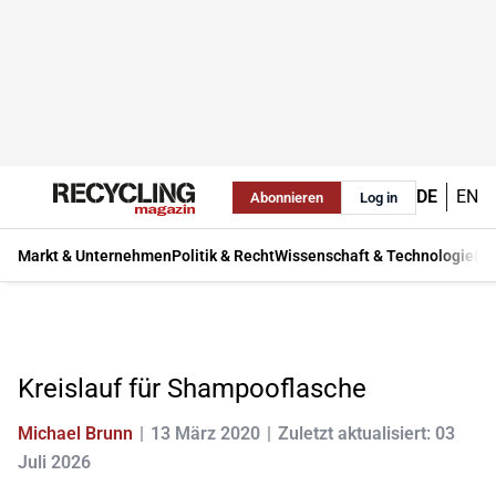
DE
EN
Abonnieren
Log in
Markt & Unternehmen
Politik & Recht
Wissenschaft & Technologie
Ma
Kreislauf für Shampooflasche
Michael Brunn
13 März 2020
Zuletzt aktualisiert: 03
Juli 2026