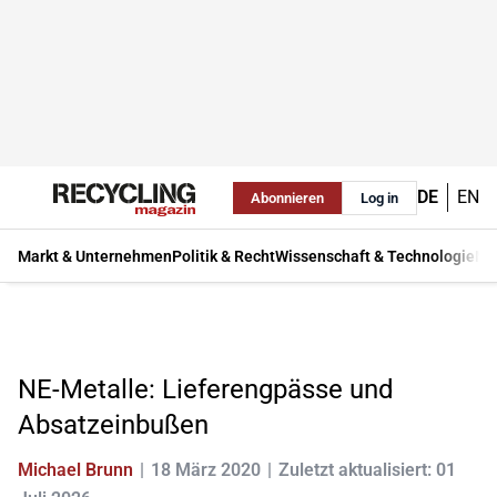
DE
EN
Abonnieren
Log in
Markt & Unternehmen
Politik & Recht
Wissenschaft & Technologie
Ma
NE-Metalle: Lieferengpässe und
Absatzeinbußen
Michael Brunn
18 März 2020
Zuletzt aktualisiert: 01