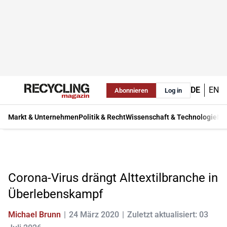
DE
EN
Abonnieren
Log in
Markt & Unternehmen
Politik & Recht
Wissenschaft & Technologie
Ma
Corona-Virus drängt Alttextilbranche in
Überlebenskampf
Michael Brunn
24 März 2020
Zuletzt aktualisiert: 03