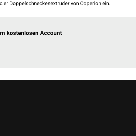
cycler Doppelschneckenextruder von Coperion ein.
Einloggen
um diesen Artikel zu lesen.
nem kostenlosen Account