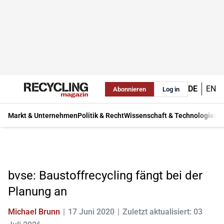
DE
EN
Abonnieren
Log in
Markt & Unternehmen
Politik & Recht
Wissenschaft & Technologie
Ma
bvse: Baustoffrecycling fängt bei der
Planung an
Michael Brunn
17 Juni 2020
Zuletzt aktualisiert: 03