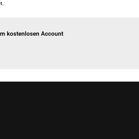
t.
Einloggen
um diesen Artikel zu lesen.
nem kostenlosen Account