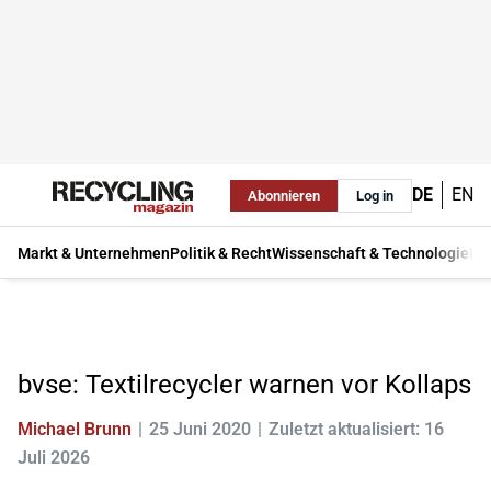
DE
EN
Abonnieren
Log in
Markt & Unternehmen
Politik & Recht
Wissenschaft & Technologie
Ma
bvse: Textilrecycler warnen vor Kollaps
Michael Brunn
25 Juni 2020
Zuletzt aktualisiert: 16
Juli 2026