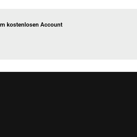
Einloggen
um diesen Artikel zu lesen.
nem kostenlosen Account