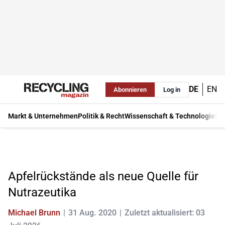
DE
EN
Abonnieren
Log in
Markt & Unternehmen
Politik & Recht
Wissenschaft & Technologie
Ma
Apfelrückstände als neue Quelle für
Nutrazeutika
Michael Brunn
31 Aug. 2020
Zuletzt aktualisiert: 03