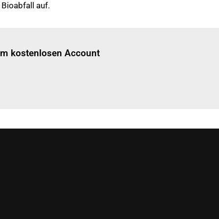
ioabfall auf.
Einloggen
um diesen Artikel zu lesen.
nem kostenlosen Account