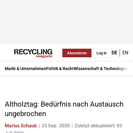
DE
EN
Abonnieren
Log in
Markt & Unternehmen
Politik & Recht
Wissenschaft & Technologie
Ma
Altholztag: Bedürfnis nach Austausch
ungebrochen
Marius Schaub
23 Sep. 2020
Zuletzt aktualisiert: 03