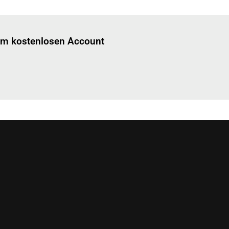
Einloggen
um diesen Artikel zu lesen.
nem kostenlosen Account