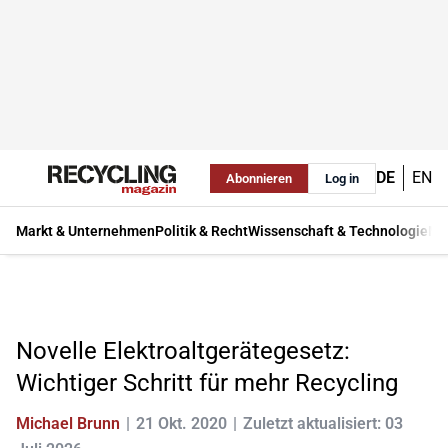
DE
EN
Abonnieren
Log in
Markt & Unternehmen
Politik & Recht
Wissenschaft & Technologie
Ma
Novelle Elektroaltgerätegesetz:
Wichtiger Schritt für mehr Recycling
Michael Brunn
21 Okt. 2020
Zuletzt aktualisiert: 03