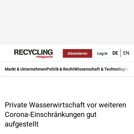
DE
EN
Abonnieren
Log in
Markt & Unternehmen
Politik & Recht
Wissenschaft & Technologie
Ma
Private Wasserwirtschaft vor weiteren
Corona-Einschränkungen gut
aufgestellt