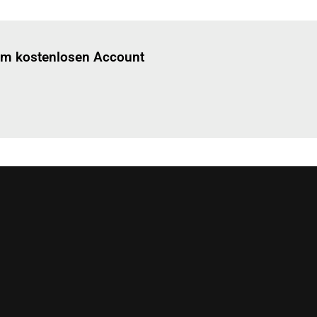
Einloggen
um diesen Artikel zu lesen.
nem kostenlosen Account