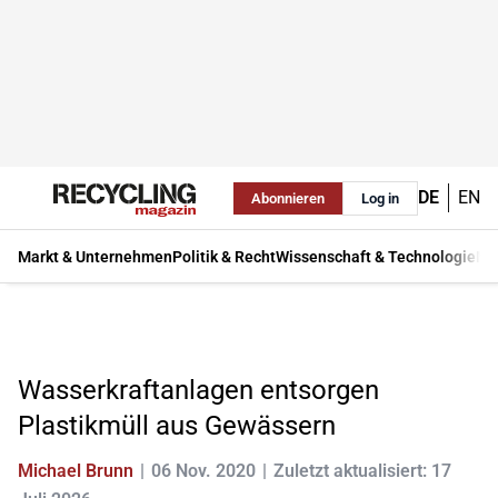
DE
EN
Abonnieren
Log in
Markt & Unternehmen
Politik & Recht
Wissenschaft & Technologie
Ma
Wasserkraftanlagen entsorgen
Plastikmüll aus Gewässern
Michael Brunn
06 Nov. 2020
Zuletzt aktualisiert: 17