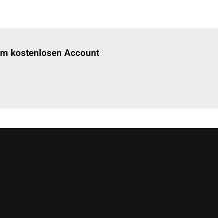
Einloggen
um diesen Artikel zu lesen.
nem kostenlosen Account