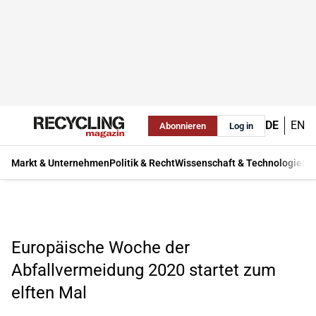
DE
EN
Abonnieren
Log in
Markt & Unternehmen
Politik & Recht
Wissenschaft & Technologie
Ma
Europäische Woche der
Abfallvermeidung 2020 startet zum
elften Mal