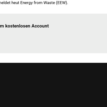
meldet heut Energy from Waste (EEW).
Einloggen
um diesen Artikel zu lesen.
nem kostenlosen Account