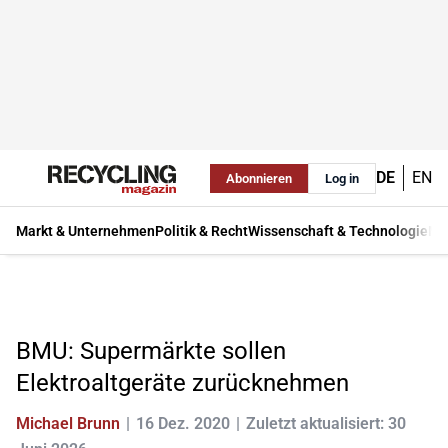
DE
EN
Abonnieren
Log in
Markt & Unternehmen
Politik & Recht
Wissenschaft & Technologie
Ma
BMU: Supermärkte sollen
Elektroaltgeräte zurücknehmen
Michael Brunn
16 Dez. 2020
Zuletzt aktualisiert: 30