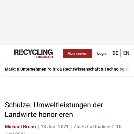
DE
EN
Abonnieren
Log in
Markt & Unternehmen
Politik & Recht
Wissenschaft & Technologie
Ma
Schulze: Umweltleistungen der
Landwirte honorieren
Michael Brunn
13 Jan. 2021
Zuletzt aktualisiert: 16