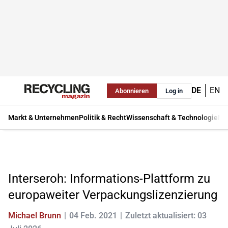
DE
EN
Abonnieren
Log in
Markt & Unternehmen
Politik & Recht
Wissenschaft & Technologie
Ma
Interseroh: Informations-Plattform zu
europaweiter Verpackungslizenzierung
Michael Brunn
04 Feb. 2021
Zuletzt aktualisiert: 03