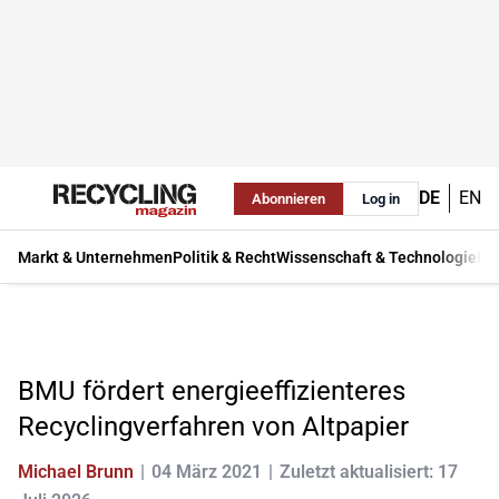
DE
EN
Abonnieren
Log in
Markt & Unternehmen
Politik & Recht
Wissenschaft & Technologie
Ma
BMU fördert energieeffizienteres
Recyclingverfahren von Altpapier
Michael Brunn
04 März 2021
Zuletzt aktualisiert: 17