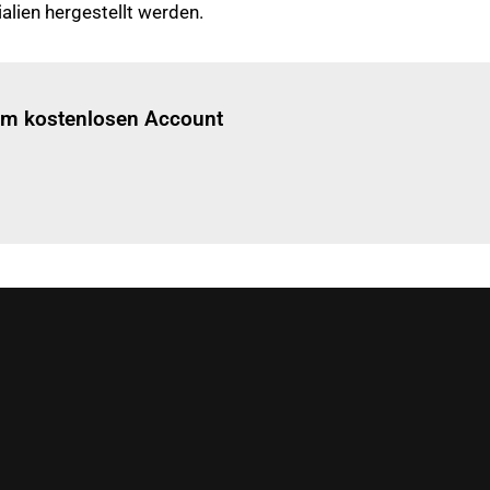
alien hergestellt werden.
Einloggen
um diesen Artikel zu lesen.
nem kostenlosen Account