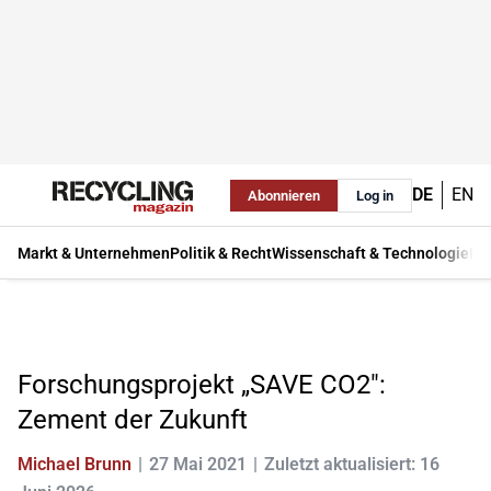
DE
EN
Abonnieren
Log in
Markt & Unternehmen
Politik & Recht
Wissenschaft & Technologie
Ma
Forschungsprojekt „SAVE CO2":
Zement der Zukunft
Michael Brunn
27 Mai 2021
Zuletzt aktualisiert: 16