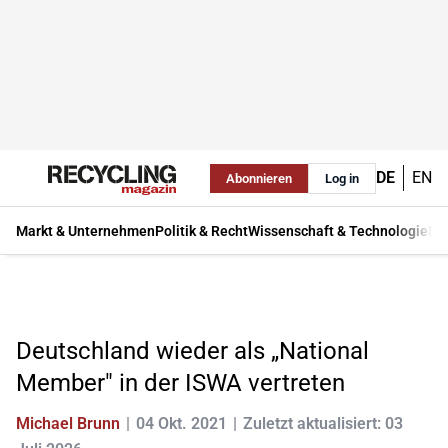
DE
EN
Abonnieren
Log in
Markt & Unternehmen
Politik & Recht
Wissenschaft & Technologie
Ma
Deutschland wieder als „National
Member" in der ISWA vertreten
Michael Brunn
04 Okt. 2021
Zuletzt aktualisiert: 03