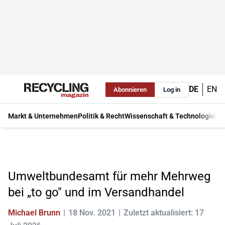
DE
EN
Abonnieren
Log in
Markt & Unternehmen
Politik & Recht
Wissenschaft & Technologie
Ma
Umweltbundesamt für mehr Mehrweg
bei „to go" und im Versandhandel
Michael Brunn
18 Nov. 2021
Zuletzt aktualisiert: 17