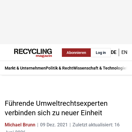
DE
EN
Abonnieren
Log in
Markt & Unternehmen
Politik & Recht
Wissenschaft & Technologie
Ma
Führende Umweltrechtsexperten
verbinden sich zu neuer Einheit
Michael Brunn
09 Dez. 2021
Zuletzt aktualisiert: 16