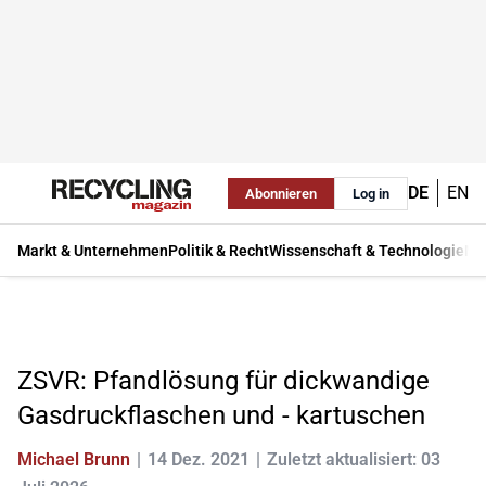
DE
EN
Abonnieren
Log in
Markt & Unternehmen
Politik & Recht
Wissenschaft & Technologie
Ma
ZSVR: Pfandlösung für dickwandige
Gasdruckflaschen und - kartuschen
Michael Brunn
14 Dez. 2021
Zuletzt aktualisiert: 03