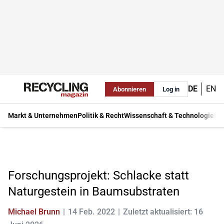
DE
EN
Abonnieren
Log in
Markt & Unternehmen
Politik & Recht
Wissenschaft & Technologie
Ma
Forschungsprojekt: Schlacke statt
Naturgestein in Baumsubstraten
Michael Brunn
14 Feb. 2022
Zuletzt aktualisiert: 16