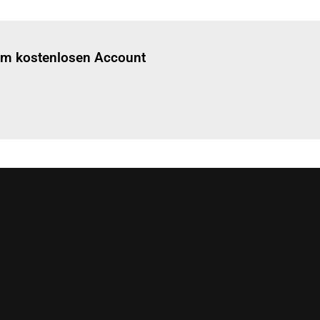
Einloggen
um diesen Artikel zu lesen.
nem kostenlosen Account