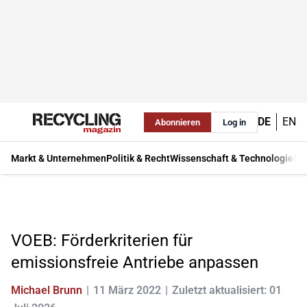
DE
EN
Abonnieren
Log in
Markt & Unternehmen
Politik & Recht
Wissenschaft & Technologie
Ma
VOEB: Förderkriterien für
emissionsfreie Antriebe anpassen
Michael Brunn
11 März 2022
Zuletzt aktualisiert: 01