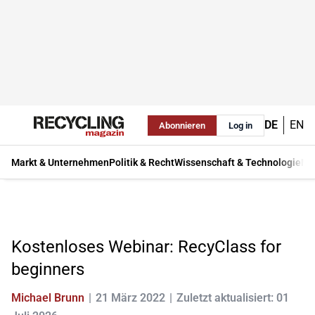
DE
EN
Abonnieren
Log in
Markt & Unternehmen
Politik & Recht
Wissenschaft & Technologie
Ma
Kostenloses Webinar: RecyClass for
beginners
Michael Brunn
21 März 2022
Zuletzt aktualisiert: 01