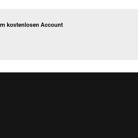
Einloggen
um diesen Artikel zu lesen.
nem kostenlosen Account