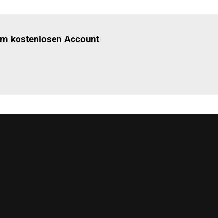
Einloggen
um diesen Artikel zu lesen.
nem kostenlosen Account