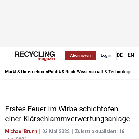
DE
EN
Abonnieren
Log in
Markt & Unternehmen
Politik & Recht
Wissenschaft & Technologie
Ma
Erstes Feuer im Wirbelschichtofen
einer Klärschlammverwertungsanlage
Michael Brunn
03 Mai 2022
Zuletzt aktualisiert: 16