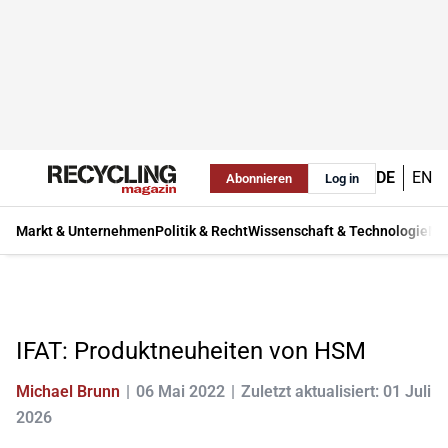
DE
EN
Abonnieren
Log in
Markt & Unternehmen
Politik & Recht
Wissenschaft & Technologie
Ma
IFAT: Produktneuheiten von HSM
Michael Brunn
06 Mai 2022
Zuletzt aktualisiert: 01 Juli
2026