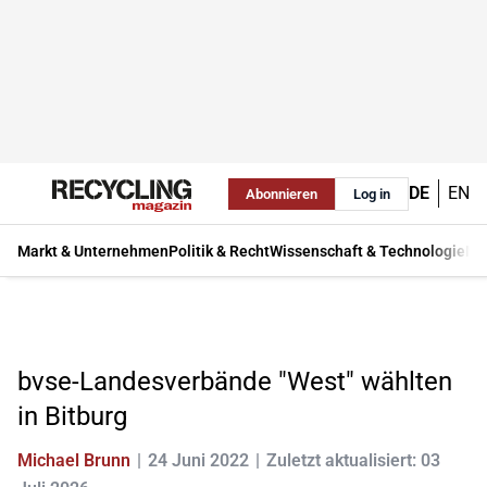
DE
EN
Abonnieren
Log in
Markt & Unternehmen
Politik & Recht
Wissenschaft & Technologie
Ma
bvse-Landesverbände "West" wählten
in Bitburg
Michael Brunn
24 Juni 2022
Zuletzt aktualisiert: 03