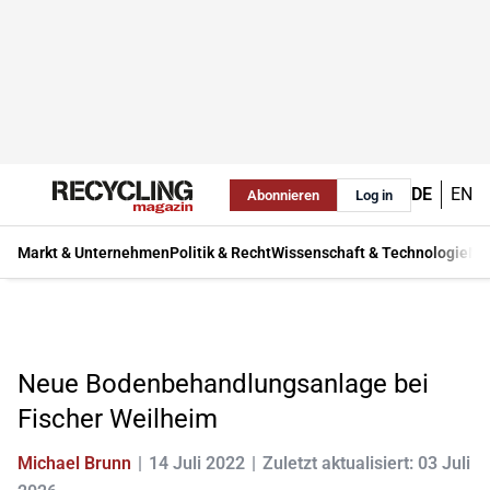
DE
EN
Abonnieren
Log in
Markt & Unternehmen
Politik & Recht
Wissenschaft & Technologie
Ma
Neue Bodenbehandlungsanlage bei
Fischer Weilheim
Michael Brunn
14 Juli 2022
Zuletzt aktualisiert: 03 Juli