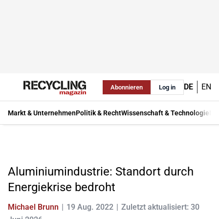
DE
EN
Abonnieren
Log in
Markt & Unternehmen
Politik & Recht
Wissenschaft & Technologie
Ma
Aluminiumindustrie: Standort durch
Energiekrise bedroht
Michael Brunn
19 Aug. 2022
Zuletzt aktualisiert: 30