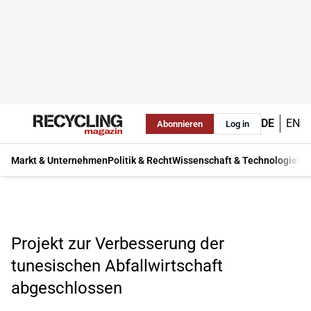
DE
EN
Abonnieren
Log in
Markt & Unternehmen
Politik & Recht
Wissenschaft & Technologie
Ma
Projekt zur Verbesserung der
tunesischen Abfallwirtschaft
abgeschlossen