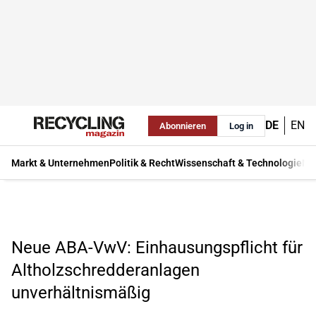
DE
EN
Abonnieren
Log in
Markt & Unternehmen
Politik & Recht
Wissenschaft & Technologie
Ma
Neue ABA-VwV: Einhausungspflicht für
Altholzschredderanlagen
unverhältnismäßig