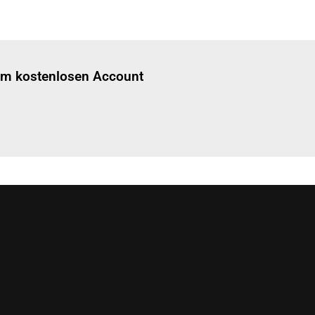
Einloggen
um diesen Artikel zu lesen.
nem kostenlosen Account